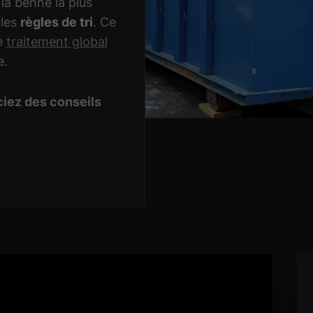
la benne la plus
 les
règles de tri
. Ce
de
traitement global
e.
ciez des conseils