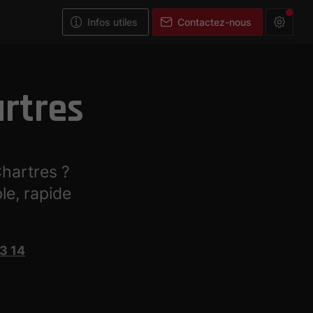
Infos utiles
Contactez-nous
artres
Chartres ?
le, rapide
3 14