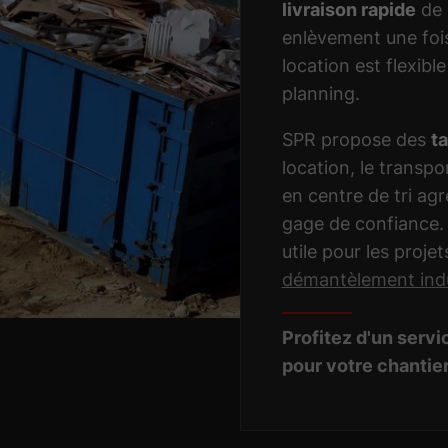
livraison rapide
de 
enlèvement une fois 
location est flexibl
planning.
SPR propose des
ta
location, le transpo
en centre de tri ag
gage de confiance. 
utile pour les proje
démantèlement indu
Profitez d'un servi
pour votre chantie