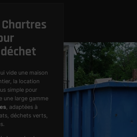
 Chartres
our
 déchet
qui vide une maison
ier, la location
lus simple pour
e une large gamme
mes
, adaptées à
ats, déchets verts,
s.