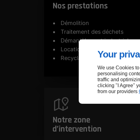
Nos prestations
Démolition
Traitement des déchets
Démantèlement industriel
Location de bennes
Your priva
Recyclage de métaux
We use Cookies to
personalising conte
traffic and optimizi
clicking "I Agree" 
from our providers
Notre zone
d’intervention