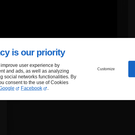
cy is our priority
 improve user experience by
Customize
nt and ads, as well as analyzing
ng social networks functionalities. By
you consent to the use of Cookies
Google
Facebook
.